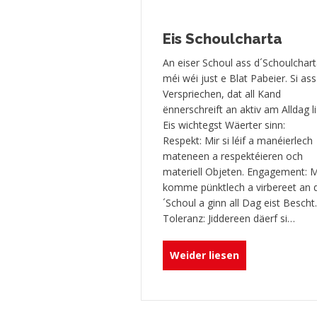
Eis Schoulcharta
An eiser Schoul ass d´Schoulchar
méi wéi just e Blat Pabeier. Si ass
Verspriechen, dat all Kand
ënnerschreift an aktiv am Alldag li
Eis wichtegst Wäerter sinn:
Respekt: Mir si léif a manéierlech
mateneen a respektéieren och
materiell Objeten. Engagement: M
komme pünktlech a virbereet an 
´Schoul a ginn all Dag eist Bescht.
Toleranz: Jiddereen däerf si…
about Eis Scho
Weider liesen