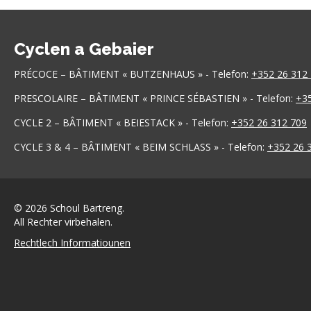
Cyclen a Gebaier
PRÉCOCE – BÂTIMENT « BUTZENHAUS » - Telefon:
+352 26 312
PRESCOLAIRE – BÂTIMENT « PRINCE SÉBASTIEN » - Telefon:
+35
CYCLE 2 – BÂTIMENT « BEIESTACK » - Telefon:
+352 26 312 709
CYCLE 3 & 4 – BÂTIMENT « BEIM SCHLASS » - Telefon:
+352 26 
© 2026 Schoul Bartreng.
All Rechter virbehalen.
Rechtlech Informatiounen