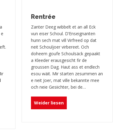
Rentrée
ta
Zanter Deeg wibbelt et an all Eck
 e
vun eiser Schoul. D’Enseignanten
hunn sech mat vill Virfreed op dat
eft.
neit Schouljoer virbereet. Och
doheem goufe Schoulsäck gepaakt
a Kleeder erausgesicht fir de
groussen Dag. Haut ass et endlech
ir
esou wäit. Mir starten zesummen an
d
e neit Joer, mat ville bekannte mee
och neie Gesiichter, bei de…
about Rentrée
Weider liesen
ulcharta